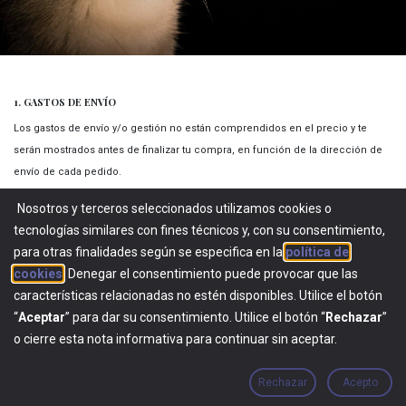
1. GASTOS DE ENVÍO
Los gastos de envío y/o gestión no están comprendidos en el precio y te
serán mostrados antes de finalizar tu compra, en función de la dirección de
envío de cada pedido.
Nosotros y terceros seleccionados utilizamos cookies o
Tabla de Gastos de envío y plazos:
tecnologías similares con fines técnicos y, con su consentimiento,
para otras finalidades según se especifica en la
política de
Zona
Coste de envío
cookies
. Denegar el consentimiento puede provocar que las
características relacionadas no estén disponibles. Utilice el botón
España peninsular
3,90 €
-
GR​ATIS
a part
“
Aceptar
” para dar su consentimiento. Utilice el botón “
Rechazar
”
o cierre esta nota informativa para continuar sin aceptar.
Rechazar
Acepto