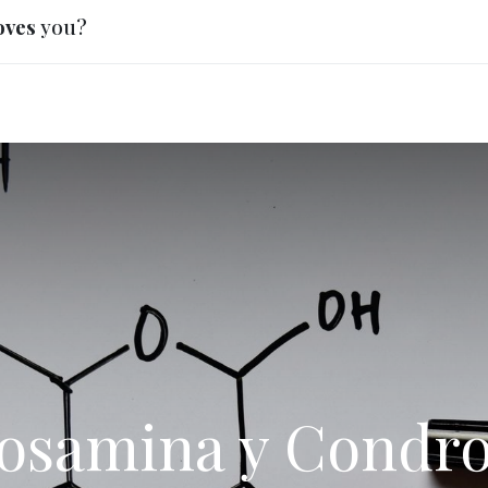
oves
you?
0
Perros
Gatos
Blog
Contacto
osamina y Condro