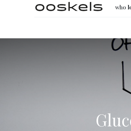
who
l
Inicio
TIENDA
Descubre ooskels
Gluc