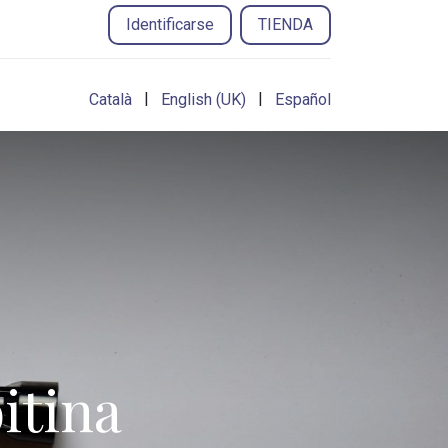
Identificarse
TIENDA
|
|
Català
English (UK)
Español
itina