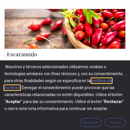
Escaramujo
El escaramujo es considerado un superalimento por su acción
Nosotros y terceros seleccionados utilizamos cookies o
antioxidante, gracias, principalmente, al contenido en vitamina C y, su
papel en el sistema urinario del animal. El escaramujo es el pseudof...
tecnologías similares con fines técnicos y, con su consentimiento,
para otras finalidades según se especifica en la
política de
BOTÁNICOS
SUPERALIMENTOS
cookies
. Denegar el consentimiento puede provocar que las
características relacionadas no estén disponibles. Utilice el botón
“
Aceptar
” para dar su consentimiento. Utilice el botón “
Rechazar
”
o cierre esta nota informativa para continuar sin aceptar.
Rechazar
Acepto