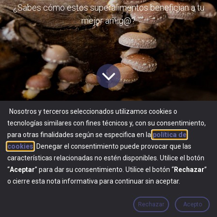
¿Sabes cómo estos superalimentos benefician a tu
mejor amig@?
Nosotros y terceros seleccionados utilizamos cookies o
tecnologías similares con fines técnicos y, con su consentimiento,
Todos los blogs
​Blog
para otras finalidades según se especifica en la
política de
Shiitake & Maitake : Superingredientes
cookies
. Denegar el consentimiento puede provocar que las
características relacionadas no estén disponibles. Utilice el botón
Tiempo de lectura: 5 min.
“
Aceptar
” para dar su consentimiento. Utilice el botón “
Rechazar
”
o cierre esta nota informativa para continuar sin aceptar.
¿Has intentado alguna vez comprar superalimentos
para suplementar la dieta de tu perro? ¿No? Pues no
Rechazar
Acepto
te preocupes, te damos
dos ejemplos de