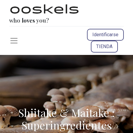
who
loves
you?
Identificarse
TIENDA
Shiitake & Maitake :
Superingredientes