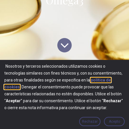
Omega3
Nosotros y terceros seleccionados utilizamos cookies o
tecnologías similares con fines técnicos y, con su consentimiento,
Todos los blogs
​Alimentos y suplementos
para otras finalidades según se especifica en la
política de
Aceite de Pescado Omega3
cookies
. Denegar el consentimiento puede provocar que las
características relacionadas no estén disponibles. Utilice el botón
“
Aceptar
” para dar su consentimiento. Utilice el botón “
Rechazar
”
o cierre esta nota informativa para continuar sin aceptar.
Rechazar
Acepto
El aceite de pescado,
principalmente, del salmón,