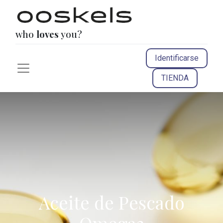
who
loves
you?
Identificarse
TIENDA
Aceite de Pescado