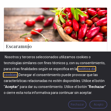
Escaramujo
El escaramujo es considerado un superalimento por su acción
Nosotros y terceros seleccionados utilizamos cookies o
antioxidante, gracias, principalmente, al contenido en vitamina C y, su
papel en el sistema urinario del animal. El escaramujo es el pseudof...
tecnologías similares con fines técnicos y, con su consentimiento,
para otras finalidades según se especifica en la
política de
BOTÁNICOS
SUPERALIMENTOS
cookies
. Denegar el consentimiento puede provocar que las
características relacionadas no estén disponibles. Utilice el botón
“
Aceptar
” para dar su consentimiento. Utilice el botón “
Rechazar
”
o cierre esta nota informativa para continuar sin aceptar.
Rechazar
Acepto