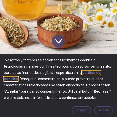
Nosotros y terceros seleccionados utilizamos cookies o
tecnologías similares con fines técnicos y, con su consentimiento,
Todos los blogs
​Alimentos y suplementos
Manzanilla
para otras finalidades según se especifica en la
política de
cookies
. Denegar el consentimiento puede provocar que las
características relacionadas no estén disponibles. Utilice el botón
“
Aceptar
” para dar su consentimiento. Utilice el botón “
Rechazar
”
o cierre esta nota informativa para continuar sin aceptar.
La manzanilla (
Matricaria recutita
) es una planta
Rechazar
Acepto
herbácea que se ha utilizado durante siglos para