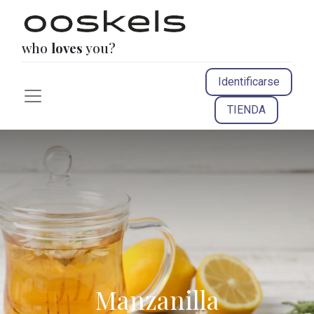
who
loves
you?
Identificarse
TIENDA
Manzanilla